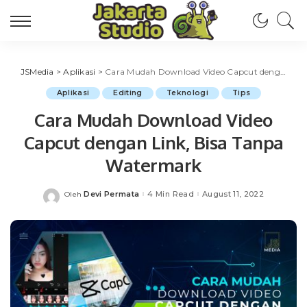
JSMedia
>
Aplikasi
>
Cara Mudah Download Video Capcut dengan Link, Bisa Tanpa Watermark
Aplikasi
Editing
Teknologi
Tips
Cara Mudah Download Video
Capcut dengan Link, Bisa Tanpa
Watermark
Devi Permata
4 Min Read
August 11, 2022
Oleh
Posted
by