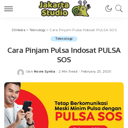
JSMedia
>
Teknologi
>
Cara Pinjam Pulsa Indosat PULSA SOS
Teknologi
Cara Pinjam Pulsa Indosat PULSA
SOS
Novie Syntia
2 Min Read
February 25, 2020
Oleh
Posted
by