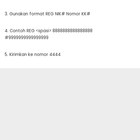
3. Gunakan format REG NIK# Nomor KK#
4. Contoh REG <spasi> 8888888888888888
#9999999999999999
5. Kirimkan ke nomor 4444