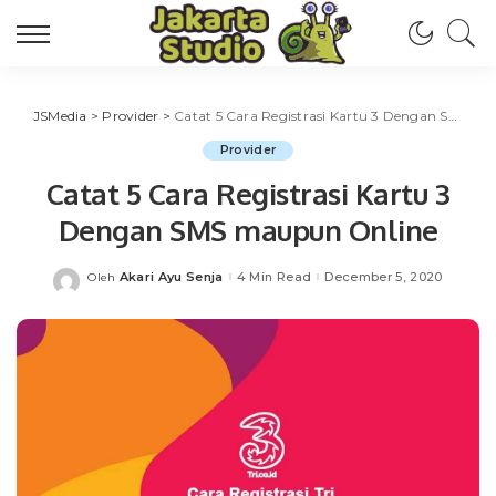
JSMedia
>
Provider
>
Catat 5 Cara Registrasi Kartu 3 Dengan SMS maupun Online
Provider
Catat 5 Cara Registrasi Kartu 3
Dengan SMS maupun Online
Akari Ayu Senja
4 Min Read
December 5, 2020
Oleh
Posted
by