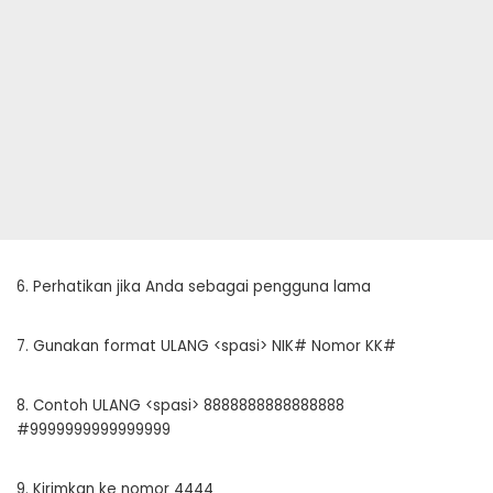
6. Perhatikan jika Anda sebagai pengguna lama
7. Gunakan format ULANG <spasi> NIK# Nomor KK#
8. Contoh ULANG <spasi> 8888888888888888
#9999999999999999
9. Kirimkan ke nomor 4444