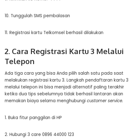
10. Tunggulah SMS pembalasan
11. Registrasi kartu Telkomsel berhasil dilakukan
2. Cara Registrasi Kartu 3 Melalui
Telepon
Ada tiga cara yang bisa Anda pilih salah satu pada saat
melakukan registrasi kartu 3. Langkah pendaftaran kartu 3
melalui telepon ini bisa menjadi alternatif paling terakhir
ketika dua tips sebelumnya tidak berhasil lantaran akan
memakan biaya selama menghubungi
customer service.
1. Buka fitur panggilan di HP
2. Hubungi 3 care 0896 44000 123