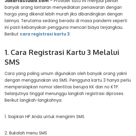
JakartaStudio.com
– Provider satu ini menjadi pilihan
banyak orang lantaran menyediakan penawaran dengan
harga yang dikenal lebih murah jika dibandingkan dengan
lainnya. Terutama sedang berada di masa pandemi seperti
ini pasti kebanyakan pengguna mencari biaya terjangkau.
Berikut
cara registrasi kartu 3
:
1. Cara Registrasi Kartu 3 Melalui
SMS
Cara yang paling umum digunakan oleh banyak orang yakni
dengan menggunakan via SMS. Pengguna kartu 3 hanya perlu
mempersiapkan nomor identitas berupa KK dan no KTP.
Selanjutnya tinggal menunggu langkah registrasi diproses.
Berikut langkah-langkahnya:
1. Siapkan HP Anda untuk mengirim SMS
2. Bukalah menu SMS