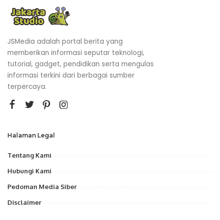
JSMedia adalah portal berita yang
memberikan informasi seputar teknologi,
tutorial, gadget, pendidikan serta mengulas
informasi terkini dari berbagai sumber
terpercaya.
Halaman Legal
Tentang Kami
Hubungi Kami
Pedoman Media Siber
Disclaimer