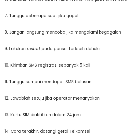
7. Tunggu beberapa saat jika gagal
8. Jangan langsung mencoba jika mengalami kegagalan
9. Lakukan
restart
pada ponsel terlebih dahulu
10. Kirimkan SMS registrasi sebanyak 5 kali
11. Tunggu sampai mendapat SMS balasan
12. Jawablah setuju jika operator menanyakan
13. Kartu SIM diaktifkan dalam 24 jam
14. Cara terakhir, datangi gerai Telkomsel