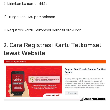
9. Kirimkan ke nomor 4444
10. Tunggulah SMS pembalasan
11. Registrasi kartu Telkomsel berhasil dilakukan
2. Cara Registrasi Kartu Telkomsel
lewat Website