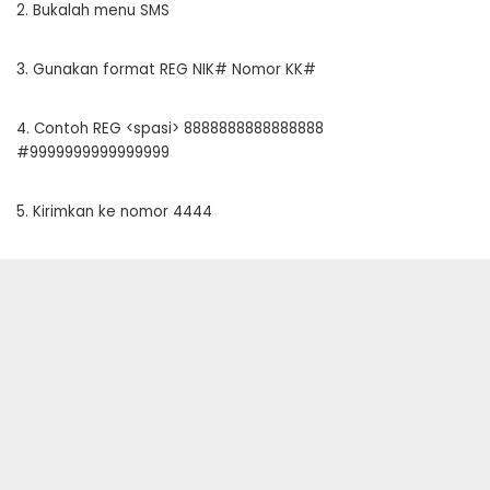
2. Bukalah menu SMS
3. Gunakan format REG NIK# Nomor KK#
4. Contoh REG <spasi> 8888888888888888
#9999999999999999
5. Kirimkan ke nomor 4444