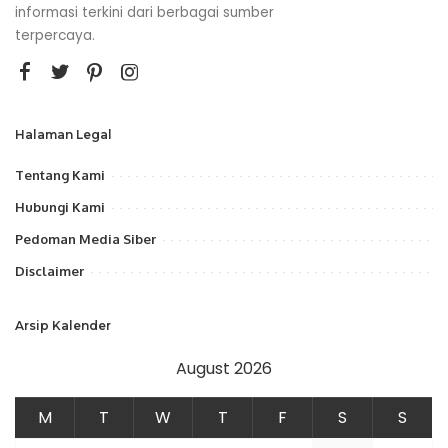
informasi terkini dari berbagai sumber
terpercaya.
Halaman Legal
Tentang Kami
Hubungi Kami
Pedoman Media Siber
Disclaimer
Arsip Kalender
August 2026
M
T
W
T
F
S
S