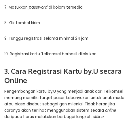
7. Masukkan
password
di kolom tersedia
8. Klik tombol kirim
9. Tunggu registrasi selama minimal 24 jam
10. Registrasi kartu Telkomsel berhasil dilakukan
3. Cara Registrasi Kartu by.U secara
Online
Pengembangan kartu by.U yang menjadi anak dari Telkomsel
memang memiliki target pasar kebanyakan untuk anak muda
atau biasa disebut sebagai gen milenial. Tidak heran jika
caranya akan terlihat menggunakan sistem secara
online
daripada harus melakukan berbagai langkah
offline.