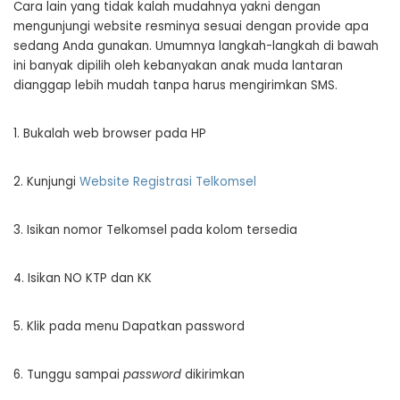
Cara lain yang tidak kalah mudahnya yakni dengan
mengunjungi website resminya sesuai dengan provide apa
sedang Anda gunakan. Umumnya langkah-langkah di bawah
ini banyak dipilih oleh kebanyakan anak muda lantaran
dianggap lebih mudah tanpa harus mengirimkan SMS.
1. Bukalah web browser pada HP
2. Kunjungi
Website Registrasi Telkomsel
3. Isikan nomor Telkomsel pada kolom tersedia
4. Isikan NO KTP dan KK
5. Klik pada menu Dapatkan password
6. Tunggu sampai
password
dikirimkan