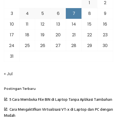
1
2
3
4
5
6
7
8
9
10
11
12
13
14
15
16
17
18
19
20
21
22
23
24
25
26
27
28
29
30
31
« Jul
Postingan Terbaru
5 Cara Membuka File BIN di Laptop Tanpa Aplikasi Tambahan
Cara Mengaktifkan Virtualisasi VT-x di Laptop dan PC dengan
Mudah