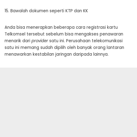
15. Bawalah dokumen seperti KTP dan KK
Anda bisa menerapkan beberapa cara registrasi kartu
Telkomsel tersebut sebelum bisa mengakses penawaran
menarik dari
provider
satu ini. Perusahaan telekomunikasi
satu ini memang sudah dipilih oleh banyak orang lantaran
menawarkan kestabilan jaringan daripada lainnya.