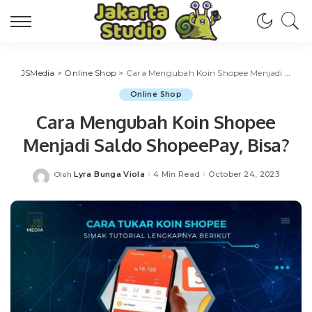
JSMedia
>
Online Shop
>
Cara Mengubah Koin Shopee Menjadi Saldo ShopeePay, Bisa?
Online Shop
Cara Mengubah Koin Shopee
Menjadi Saldo ShopeePay, Bisa?
Lyra Bunga Viola
4 Min Read
October 24, 2023
Oleh
Posted
by