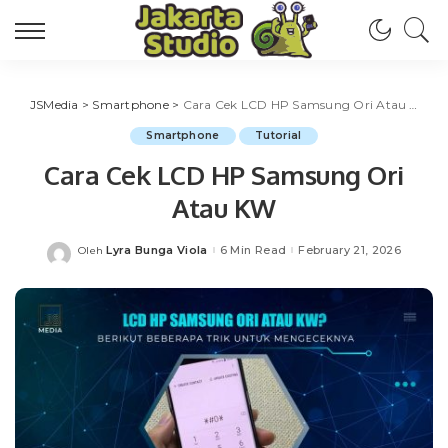
JSMedia
>
Smartphone
>
Cara Cek LCD HP Samsung Ori Atau KW
Smartphone
Tutorial
Cara Cek LCD HP Samsung Ori
Atau KW
Lyra Bunga Viola
6 Min Read
February 21, 2026
Oleh
Posted
by