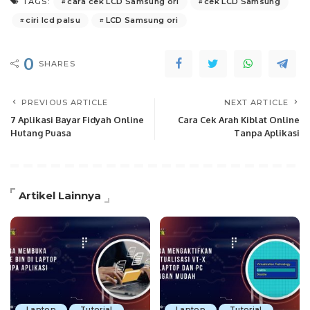
cara cek LCD Samsung ori
cek LCD Samsung
TAGS:
ciri lcd palsu
LCD Samsung ori
0
SHARES
PREVIOUS ARTICLE
NEXT ARTICLE
7 Aplikasi Bayar Fidyah Online
Cara Cek Arah Kiblat Online
Hutang Puasa
Tanpa Aplikasi
Artikel Lainnya
Laptop
Tutorial
Laptop
Tutorial