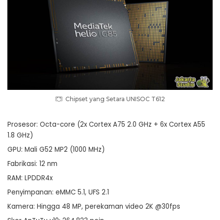
Chipset yang Setara UNISOC T612
Prosesor: Octa-core (2x Cortex A75 2.0 GHz + 6x Cortex A55
1.8 GHz)
GPU: Mali G52 MP2 (1000 MHz)
Fabrikasi: 12 nm
RAM: LPDDR4x
Penyimpanan: eMMC 5.1, UFS 2.1
Kamera: Hingga 48 MP, perekaman video 2K @30fps