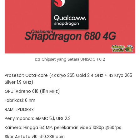
Chipset yang Setara UNISOC T612
Prosesor: Octa-core (4x Kryo 265 Gold 2.4 GHz + 4x Kryo 265
Silver 1.9 GHz)
GPU: Adreno 610 (1114 MHz)
Fabrikasi: 6 nm
RAM: LPDDR4x
Penyimpanan: eMMC 5.1, UFS 2.2
Kamera: Hingga 64 MP, perekaman video 1080p @60fps
Skor AnTuTu v10: 310.236 poin