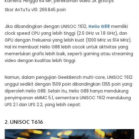
Kamera: Hingga 64 MP, perekaman video 2K @30fps
Skor AnTuTu v10: 269.845 poin
Jika dibandingkan dengan UNISOC T612,
Helio G88
memiliki
clock speed CPU yang lebih tinggi (2.0 GHz vs 1.8 GHz), dan
GPU dengan frekuensi yang lebih kuat (1000 MHz vs 614 MHz).
Hal ini membuat Helio G88 lebih cocok untuk aktivitas yang
memerlukan grafis lebih baik, seperti gaming atau streaming
video dengan kualitas lebih tinggi.
Namun, dalam pengujian GeekBench multi-core, UNISOC T612
unggul sedikit dengan 1509 poin dibandingkan 1355 poin yang
diperoleh Helio G88. Selain itu, Helio G88 hanya mendukung
penyimpanan eMMC 5.1, sementara UNISOC T612 mendukung
UFS 2.1 dan UFS 2.2, yang lebih cepat.
2. UNISOC T616