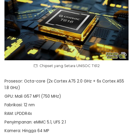
Chipset yang Setara UNISOC T612
Prosesor: Octa-core (2x Cortex A75 2.0 GHz + 6x Cortex A55
1.8 GHz)
GPU: Mali G57 MP1 (750 MHz)
Fabrikasi: 12 nm
RAM: LPDDR4x
Penyimpanan: eMMC 5.1, UFS 2.1
Kamera: Hingga 64 MP