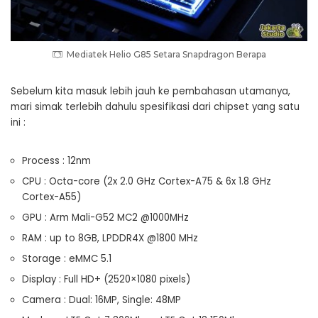
Mediatek Helio G85 Setara Snapdragon Berapa
Sebelum kita masuk lebih jauh ke pembahasan utamanya,
mari simak terlebih dahulu spesifikasi dari chipset yang satu
ini :
Process : 12nm
CPU : Octa-core (2x 2.0 GHz Cortex-A75 & 6x 1.8 GHz
Cortex-A55)
GPU : Arm Mali-G52 MC2 @1000MHz
RAM : up to 8GB, LPDDR4X @1800 MHz
Storage : eMMC 5.1
Display : Full HD+ (2520×1080 pixels)
Camera : Dual: 16MP, Single: 48MP