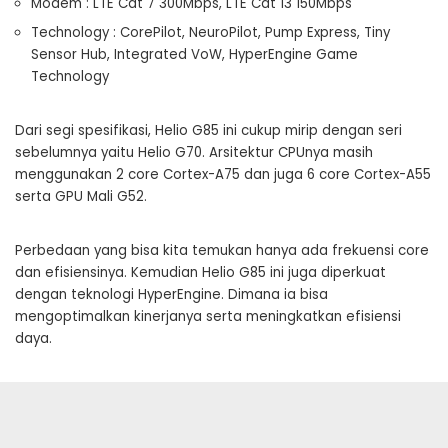
Modem : LTE Cat 7 300Mbps, LTE Cat 13 150Mbps
Technology : CorePilot, NeuroPilot, Pump Express, Tiny
Sensor Hub, Integrated VoW, HyperEngine Game
Technology
Dari segi spesifikasi, Helio G85 ini cukup mirip dengan seri
sebelumnya yaitu Helio G70. Arsitektur CPUnya masih
menggunakan 2 core Cortex-A75 dan juga 6 core Cortex-A55
serta GPU Mali G52.
Perbedaan yang bisa kita temukan hanya ada frekuensi core
dan efisiensinya. Kemudian Helio G85 ini juga diperkuat
dengan teknologi HyperEngine. Dimana ia bisa
mengoptimalkan kinerjanya serta meningkatkan efisiensi
daya.