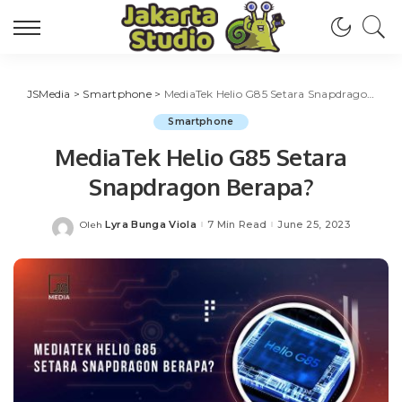
JSMedia
>
Smartphone
>
MediaTek Helio G85 Setara Snapdragon Berapa?
Smartphone
MediaTek Helio G85 Setara
Snapdragon Berapa?
Lyra Bunga Viola
7 Min Read
June 25, 2023
Oleh
Posted
by