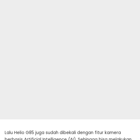
Lalu Helio G85 juga sudah dibekali dengan fitur kamera
berbasis Artificial Intelligence (AI). Sehingga bisa melakukan