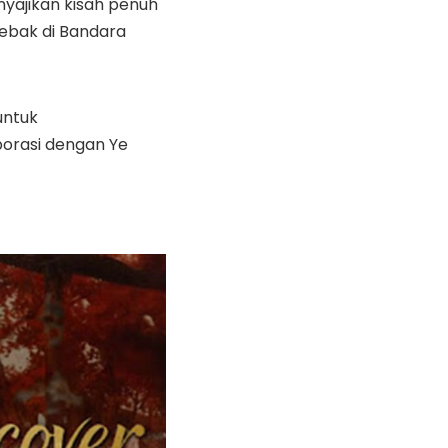
enyajikan kisah penuh
jebak di Bandara
untuk
borasi dengan Ye