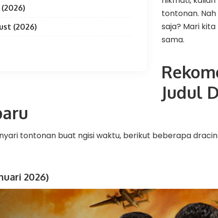
nikmati, kalia
 (2026)
tontonan. Nah
saja? Mari ki
ust (2026)
sama.
Rekom
Judul 
baru
 nyari tontonan buat ngisi waktu, berikut beberapa draci
nuari 2026)