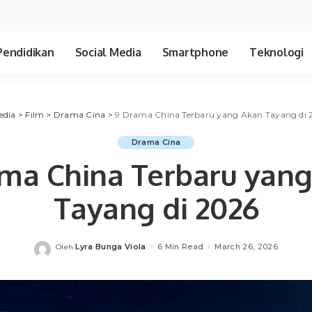
Pendidikan
Social Media
Smartphone
Teknologi
edia
>
Film
>
Drama Cina
>
9 Drama China Terbaru yang Akan Tayang di 
Drama Cina
ma China Terbaru yan
Tayang di 2026
Lyra Bunga Viola
6 Min Read
March 26, 2026
Oleh
Posted
by