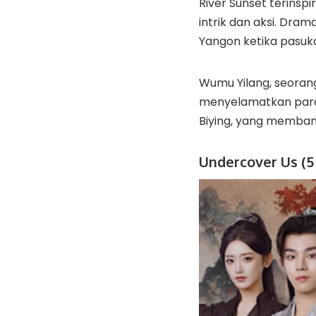
River Sunset terinspi
intrik dan aksi. Dra
Yangon ketika pasuk
Wumu Yilang, seoran
menyelamatkan para k
Biying, yang memba
Undercover Us (5 