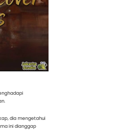
menghadapi
an.
kap, dia mengetahui
ma ini dianggap