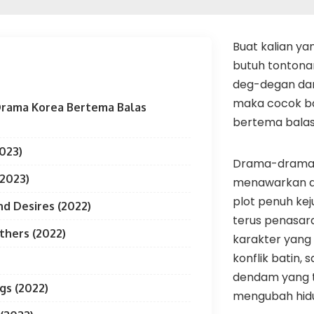
Buat kalian ya
butuh tontonan
deg-degan dan 
maka cocok b
rama Korea Bertema Balas
bertema bala
2023)
Drama-drama 
(2023)
menawarkan aks
plot penuh kej
d Desires (2022)
terus penasara
thers (2022)
karakter yang
konflik batin,
dendam yang 
gs (2022)
mengubah hid