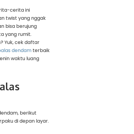
ita-cerita ini
an twist yang nggak
n bisa berujung
ta yang rumit.
 Yuk, cek daftar
balas dendam
terbaik
enin waktu luang
alas
endam, berikut
rpaku di depan layar.