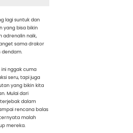
ng lagi suntuk dan
 yang bisa bikin
adrenalin naik,
anget sama drakor
s dendam.
ini nggak cuma
i seru, tapi juga
utan yang bikin kita
n. Mulai dari
 terjebak dalam
 sampai rencana balas
ternyata malah
up mereka.