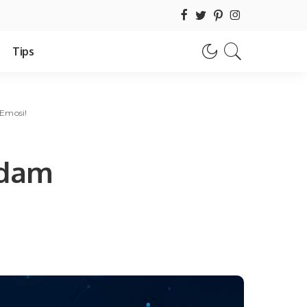
Tips
Emosi!
ndam