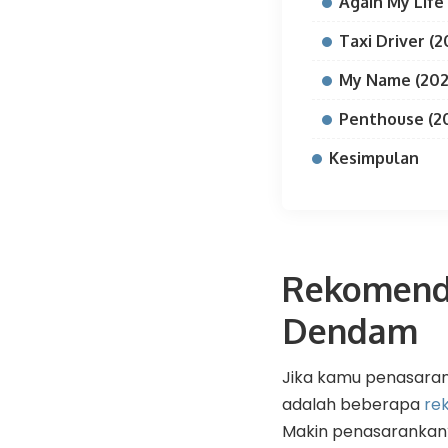
Again My Life
Taxi Driver (2
My Name (202
Penthouse (2
Kesimpulan
Rekomenda
Dendam
Jika kamu penasara
adalah beberapa
re
Makin penasarankan