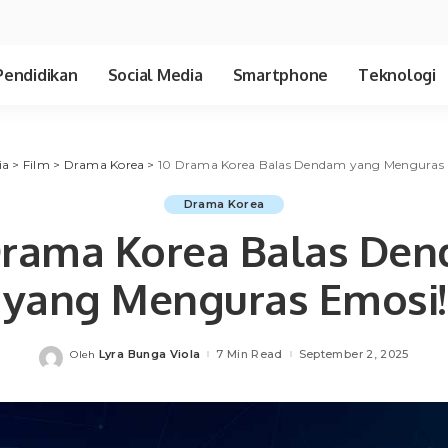
Pendidikan
Social Media
Smartphone
Teknologi
ia
>
Film
>
Drama Korea
>
10 Drama Korea Balas Dendam yang Menguras 
Drama Korea
Drama Korea Balas De
yang Menguras Emosi!
Lyra Bunga Viola
7 Min Read
September 2, 2025
Oleh
Posted
by