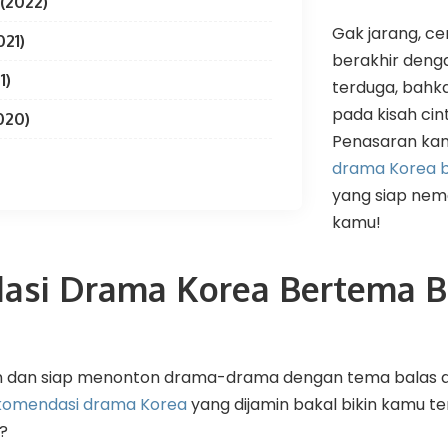
 (2022)
Gak jarang, cer
021)
berakhir deng
1)
terduga, bahka
pada kisah cin
020)
Penasaran kan?
drama Korea 
yang siap nem
kamu!
si Drama Korea Bertema B
n dan siap menonton drama-drama dengan tema balas d
komendasi drama Korea
yang dijamin bakal bikin kamu te
?