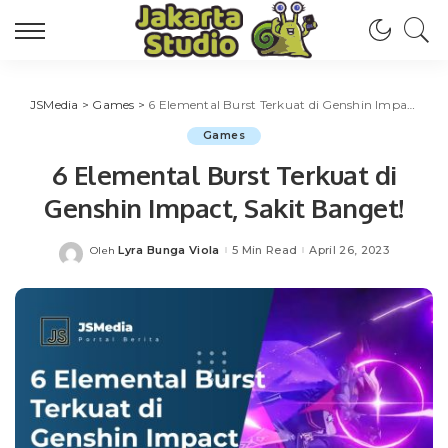
JSMedia
>
Games
>
6 Elemental Burst Terkuat di Genshin Impact, Sakit Banget!
Games
6 Elemental Burst Terkuat di
Genshin Impact, Sakit Banget!
Lyra Bunga Viola
5 Min Read
April 26, 2023
Oleh
Posted
by