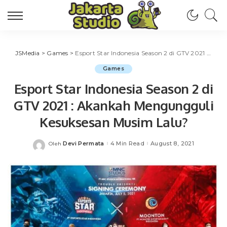
JSMedia
>
Games
>
Esport Star Indonesia Season 2 di GTV 2021 : Akankah Mengungguli Kesuksesan Musim Lalu?
Games
Esport Star Indonesia Season 2 di
GTV 2021 : Akankah Mengungguli
Kesuksesan Musim Lalu?
Devi Permata
4 Min Read
August 8, 2021
Oleh
Posted
by