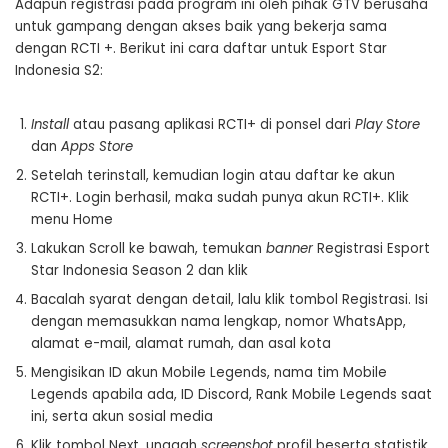
Adapun registrasi pada program ini oleh pihak GTV berusaha
untuk gampang dengan akses baik yang bekerja sama
dengan RCTI +. Berikut ini cara daftar untuk Esport Star
Indonesia S2:
Install
atau pasang aplikasi RCTI+ di ponsel dari
Play Store
dan
Apps Store
Setelah terinstall, kemudian login atau daftar ke akun
RCTI+. Login berhasil, maka sudah punya akun RCTI+. Klik
menu Home
Lakukan Scroll ke bawah, temukan
banner
Registrasi Esport
Star Indonesia Season 2 dan klik
Bacalah syarat dengan detail, lalu klik tombol Registrasi. Isi
dengan memasukkan nama lengkap, nomor WhatsApp,
alamat e-mail, alamat rumah, dan asal kota
Mengisikan ID akun Mobile Legends, nama tim Mobile
Legends apabila ada, ID Discord, Rank Mobile Legends saat
ini, serta akun sosial media
Klik tombol Next, unggah
screenshot
profil beserta statistik