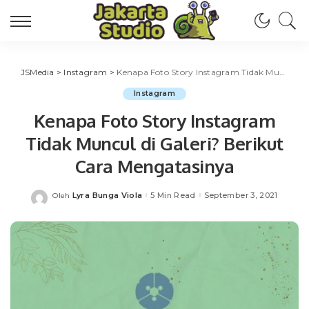
JSMedia
>
Instagram
>
Kenapa Foto Story Instagram Tidak Muncul di Galeri? Berikut Cara Mengatasinya
Instagram
Kenapa Foto Story Instagram
Tidak Muncul di Galeri? Berikut
Cara Mengatasinya
Lyra Bunga Viola
5 Min Read
September 3, 2021
Oleh
Posted
by