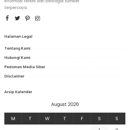
informasi terkini dari berbagai sumber
terpercaya.
Halaman Legal
Tentang Kami
Hubungi Kami
Pedoman Media Siber
Disclaimer
Arsip Kalender
August 2026
M
T
W
T
F
S
S