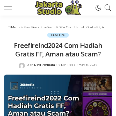
JSMedia
>
Free Fire
>
Freefireind2024 Com Hadiah Gratis FF, Aman atau Scam?
Free Fire
Freefireind2024 Com Hadiah
Gratis FF, Aman atau Scam?
Devi Permata
4 Min Read
May 8, 2024
Oleh
Posted
by