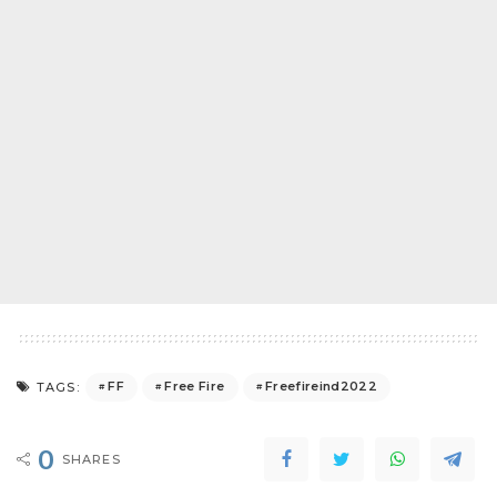
FF
Free Fire
Freefireind2022
TAGS:
0
SHARES