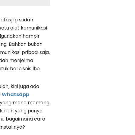
ataspp sudah
satu alat komunikasi
igunakan hampir
rang. Bahkan bukan
unikasi pribadi saja,
sudah menjelma
tuk berbisnis lho.
lah, kini juga ada
a
Whatsapp
yang mana memang
 kalian yang punya
tahu bagaimana cara
installnya?