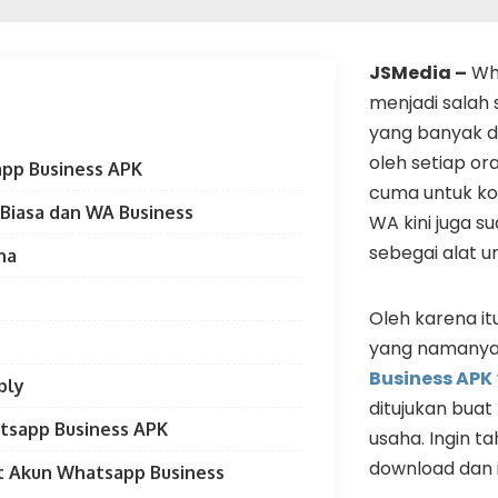
JSMedia –
Wh
menjadi salah 
yang banyak d
oleh setiap o
pp Business APK
cuma untuk kom
Biasa dan WA Business
WA kini juga 
sebegai alat un
na
Oleh karena itu
yang namany
Business APK
ply
ditujukan buat
sapp Business APK
usaha. Ingin 
download dan 
 Akun Whatsapp Business