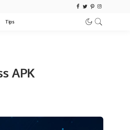
Tips
3
ss APK