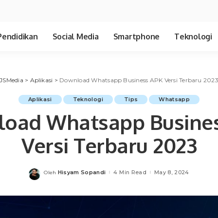
Pendidikan
Social Media
Smartphone
Teknologi
JSMedia
>
Aplikasi
>
Download Whatsapp Business APK Versi Terbaru 202
Aplikasi
Teknologi
Tips
Whatsapp
oad Whatsapp Busine
Versi Terbaru 2023
Hisyam Sopandi
4 Min Read
May 8, 2024
Oleh
Posted
by