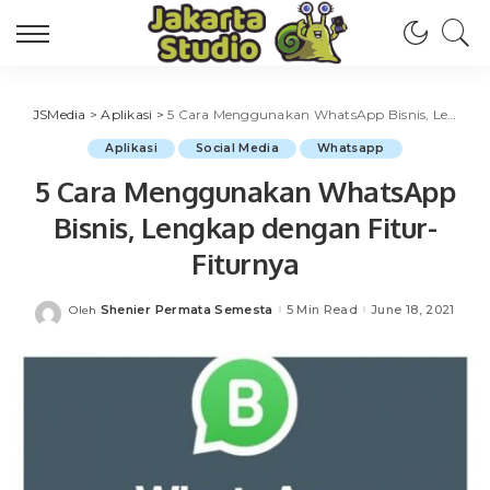
JSMedia
>
Aplikasi
>
5 Cara Menggunakan WhatsApp Bisnis, Lengkap dengan Fitur-Fiturnya
Aplikasi
Social Media
Whatsapp
5 Cara Menggunakan WhatsApp
Bisnis, Lengkap dengan Fitur-
Fiturnya
Shenier Permata Semesta
5 Min Read
June 18, 2021
Oleh
Posted
by