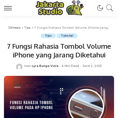
JSMedia
>
Tips
>
7 Fungsi Rahasia Tombol Volume iPhone yang Jarang Diketahui
Tips
Tutorial
7 Fungsi Rahasia Tombol Volume
iPhone yang Jarang Diketahui
Lyra Bunga Viola
6 Min Read
June 2, 2025
Oleh
Posted
by