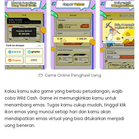
Game Online Penghasil Uang
Kalau kamu suka game yang berbau petualangan, wajib
coba Wild Cash. Game ini memungkinkan kamu untuk
menambang emas. Tugas kamu cukup mudah, tinggal klik
ikon emas yang muncul setiap hari dan kamu akan
mendapatkan emas virtual yang bisa ditukarkan menjadi
uang beneran.