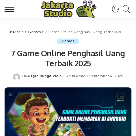
JSMedia
>
Games
>
7 Game Online Penghasil Uang Terbaik 2025
Games
7 Game Online Penghasil Uang
Terbaik 2025
Lyra Bunga Viola
6 Min Read
September 4, 2025
Oleh
Posted
by