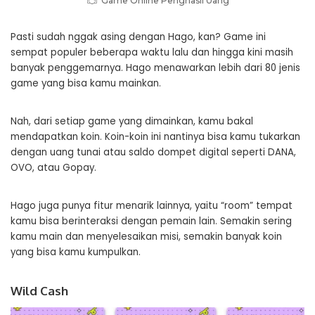
Game Online Penghasil Uang
Pasti sudah nggak asing dengan Hago, kan? Game ini
sempat populer beberapa waktu lalu dan hingga kini masih
banyak penggemarnya. Hago menawarkan lebih dari 80 jenis
game yang bisa kamu mainkan.
Nah, dari setiap game yang dimainkan, kamu bakal
mendapatkan koin. Koin-koin ini nantinya bisa kamu tukarkan
dengan uang tunai atau saldo dompet digital seperti DANA,
OVO, atau Gopay.
Hago juga punya fitur menarik lainnya, yaitu “room” tempat
kamu bisa berinteraksi dengan pemain lain. Semakin sering
kamu main dan menyelesaikan misi, semakin banyak koin
yang bisa kamu kumpulkan.
Wild Cash