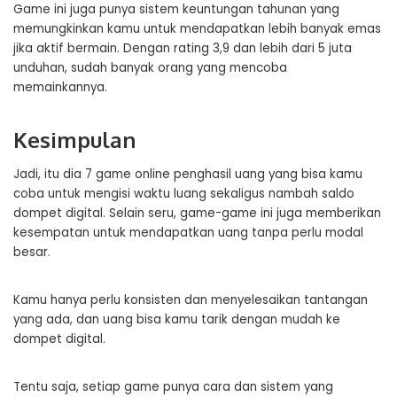
Game ini juga punya sistem keuntungan tahunan yang
memungkinkan kamu untuk mendapatkan lebih banyak emas
jika aktif bermain. Dengan rating 3,9 dan lebih dari 5 juta
unduhan, sudah banyak orang yang mencoba
memainkannya.
Kesimpulan
Jadi, itu dia 7 game online penghasil uang yang bisa kamu
coba untuk mengisi waktu luang sekaligus nambah saldo
dompet digital. Selain seru, game-game ini juga memberikan
kesempatan untuk mendapatkan uang tanpa perlu modal
besar.
Kamu hanya perlu konsisten dan menyelesaikan tantangan
yang ada, dan uang bisa kamu tarik dengan mudah ke
dompet digital.
Tentu saja, setiap game punya cara dan sistem yang