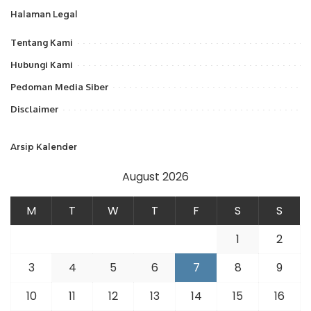
Halaman Legal
Tentang Kami
Hubungi Kami
Pedoman Media Siber
Disclaimer
Arsip Kalender
August 2026
M
T
W
T
F
S
S
1
2
3
4
5
6
7
8
9
10
11
12
13
14
15
16