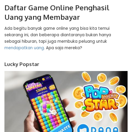
Daftar Game Online Penghasil
Uang yang Membayar
Ada begitu banyak game online yang bisa kita temui
sekarang ini, dan beberapa diantaranya bukan hanya
sebagai hiburan, tapi juga membuka peluang untuk
mendapatkan uang
. Apa saja mereka?
Lucky Popstar