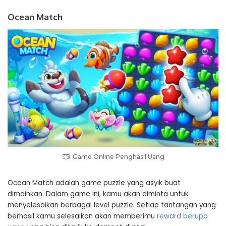
Ocean Match
Game Online Penghasil Uang
Ocean Match adalah game puzzle yang asyik buat
dimainkan. Dalam game ini, kamu akan diminta untuk
menyelesaikan berbagai level puzzle. Setiap tantangan yang
berhasil kamu selesaikan akan memberimu
reward berupa