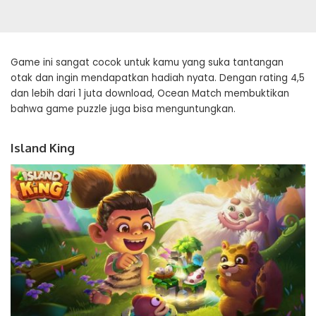
Game ini sangat cocok untuk kamu yang suka tantangan
otak dan ingin mendapatkan hadiah nyata. Dengan rating 4,5
dan lebih dari 1 juta download, Ocean Match membuktikan
bahwa game puzzle juga bisa menguntungkan.
Island King