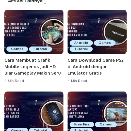
Artikel Lainnya
Android
Games
Games
Tutorial
Tutorial
Cara Membuat Grafik
Cara Download Game PS2
Mobile Legends Jadi HD
di Android dengan
Biar Gameplay Makin Seru
Emulator Gratis
4 Min Read
4 Min Read
Free Fire
Games
Games
Tutorial
Tutorial