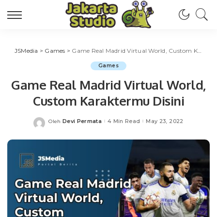
JSMedia
>
Games
>
Game Real Madrid Virtual World, Custom Karaktermu Disini
Games
Game Real Madrid Virtual World,
Custom Karaktermu Disini
Devi Permata
4 Min Read
May 23, 2022
Oleh
Posted
by