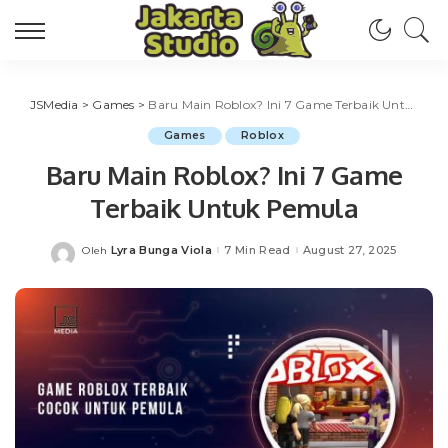
JSMedia
>
Games
>
Baru Main Roblox? Ini 7 Game Terbaik Untuk Pemula
Games
Roblox
Baru Main Roblox? Ini 7 Game
Terbaik Untuk Pemula
Lyra Bunga Viola
7 Min Read
August 27, 2025
Oleh
Posted
by