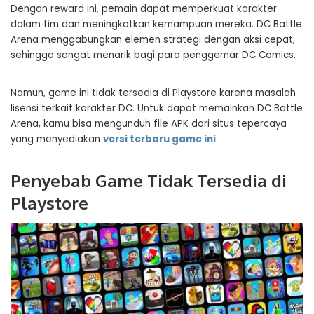
Dengan reward ini, pemain dapat memperkuat karakter
dalam tim dan meningkatkan kemampuan mereka. DC Battle
Arena menggabungkan elemen strategi dengan aksi cepat,
sehingga sangat menarik bagi para penggemar DC Comics.
Namun, game ini tidak tersedia di Playstore karena masalah
lisensi terkait karakter DC. Untuk dapat memainkan DC Battle
Arena, kamu bisa mengunduh file APK dari situs tepercaya
yang menyediakan
versi terbaru game ini
.
Penyebab Game Tidak Tersedia di
Playstore