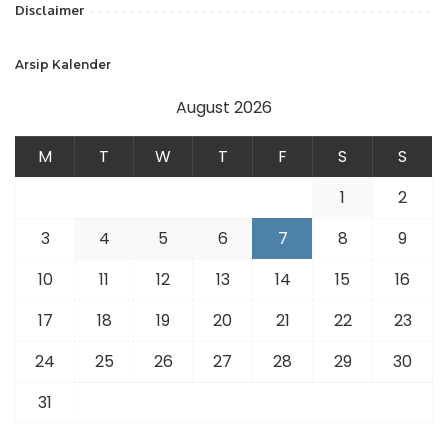
Disclaimer
Arsip Kalender
August 2026
M
T
W
T
F
S
S
1
2
3
4
5
6
7
8
9
10
11
12
13
14
15
16
17
18
19
20
21
22
23
24
25
26
27
28
29
30
31