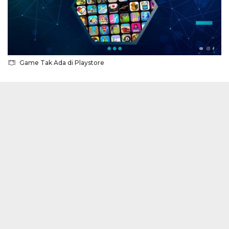
Game Tak Ada di Playstore