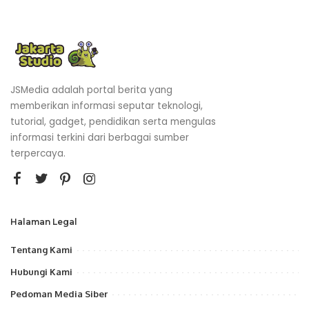
JSMedia adalah portal berita yang
memberikan informasi seputar teknologi,
tutorial, gadget, pendidikan serta mengulas
informasi terkini dari berbagai sumber
terpercaya.
Halaman Legal
Tentang Kami
Hubungi Kami
Pedoman Media Siber