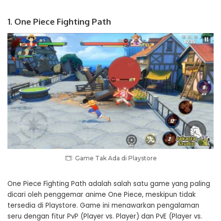
1. One Piece Fighting Path
Game Tak Ada di Playstore
One Piece Fighting Path adalah salah satu game yang paling
dicari oleh penggemar anime One Piece, meskipun tidak
tersedia di Playstore. Game ini menawarkan pengalaman
seru dengan fitur PvP (Player vs. Player) dan PvE (Player vs.