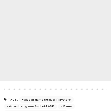
alasan game tidak di Playstore
TAGS:
download game Android APK
Game