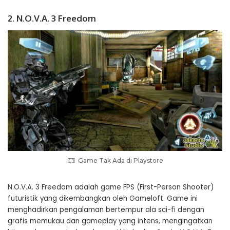
2. N.O.V.A. 3 Freedom
Game Tak Ada di Playstore
N.O.V.A. 3 Freedom adalah game FPS (First-Person Shooter)
futuristik yang dikembangkan oleh Gameloft. Game ini
menghadirkan pengalaman bertempur ala sci-fi dengan
grafis memukau dan gameplay yang intens, mengingatkan