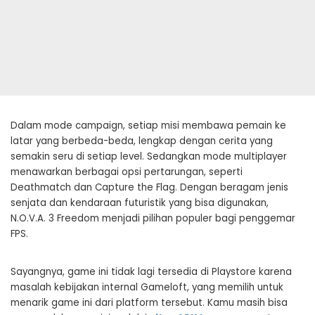
Dalam mode campaign, setiap misi membawa pemain ke
latar yang berbeda-beda, lengkap dengan cerita yang
semakin seru di setiap level. Sedangkan mode multiplayer
menawarkan berbagai opsi pertarungan, seperti
Deathmatch dan Capture the Flag. Dengan beragam jenis
senjata dan kendaraan futuristik yang bisa digunakan,
N.O.V.A. 3 Freedom menjadi pilihan populer bagi penggemar
FPS.
Sayangnya, game ini tidak lagi tersedia di Playstore karena
masalah kebijakan internal Gameloft, yang memilih untuk
menarik game ini dari platform tersebut. Kamu masih bisa