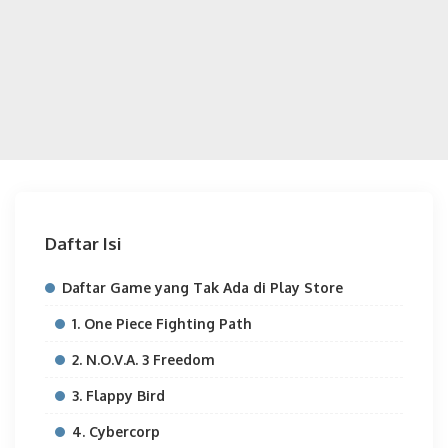
Daftar Isi
Daftar Game yang Tak Ada di Play Store
1. One Piece Fighting Path
2. N.O.V.A. 3 Freedom
3. Flappy Bird
4. Cybercorp