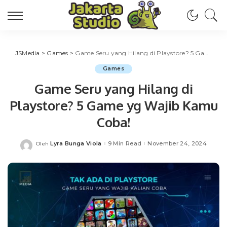
JSMedia
>
Games
>
Game Seru yang Hilang di Playstore? 5 Game yg Wajib Kamu Coba!
Games
Game Seru yang Hilang di
Playstore? 5 Game yg Wajib Kamu
Coba!
Lyra Bunga Viola
9 Min Read
November 24, 2024
Oleh
Posted
by