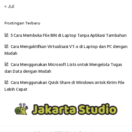
« Jul
Postingan Terbaru
5 Cara Membuka File BIN di Laptop Tanpa Aplikasi Tambahan
Cara Mengaktifkan Virtualisasi VT-x di Laptop dan PC dengan
Mudah
Cara Menggunakan Microsoft Lists untuk Mengelola Tugas
dan Data dengan Mudah
Cara Menggunakan Quick Share di Windows untuk Kirim File
Lebih Cepat