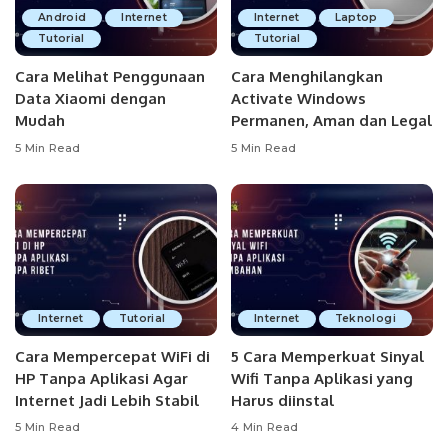
Android
Internet
Internet
Laptop
Tutorial
Tutorial
Cara Melihat Penggunaan
Cara Menghilangkan
Data Xiaomi dengan
Activate Windows
Mudah
Permanen, Aman dan Legal
5 Min Read
5 Min Read
Internet
Tutorial
Internet
Teknologi
Cara Mempercepat WiFi di
5 Cara Memperkuat Sinyal
HP Tanpa Aplikasi Agar
Wifi Tanpa Aplikasi yang
Internet Jadi Lebih Stabil
Harus diinstal
5 Min Read
4 Min Read