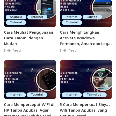
Android
Internet
Internet
Laptop
Tutorial
Tutorial
Cara Melihat Penggunaan
Cara Menghilangkan
Data Xiaomi dengan
Activate Windows
Mudah
Permanen, Aman dan Legal
5 Min Read
5 Min Read
Internet
Tutorial
Internet
Teknologi
Cara Mempercepat WiFi di
5 Cara Memperkuat Sinyal
HP Tanpa Aplikasi Agar
Wifi Tanpa Aplikasi yang
Internet Jadi Lebih Stabil
Harus diinstal