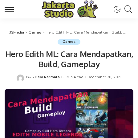
JSMedia
>
Games
>
Hero Edith ML: Cara Mendapatkan, Build, Gameplay
Games
Hero Edith ML: Cara Mendapatkan,
Build, Gameplay
Devi Permata
5 Min Read
December 30, 2021
Oleh
Posted
by