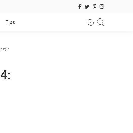
Tips
lannya
4: