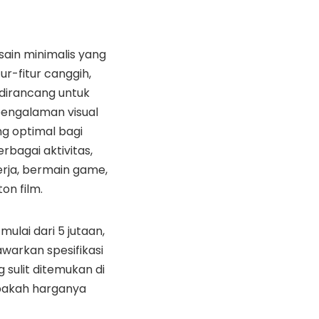
ain minimalis yang
ur-fitur canggih,
dirancang untuk
engalaman visual
ng optimal bagi
rbagai aktivitas,
erja, bermain game,
on film.
ulai dari 5 jutaan,
awarkan spesifikasi
g sulit ditemukan di
 apakah harganya