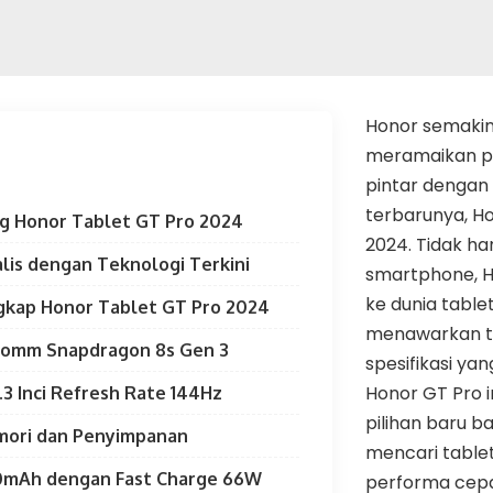
Honor semakin
meramaikan p
pintar dengan
terbarunya, H
g Honor Tablet GT Pro 2024
2024. Tidak h
lis dengan Teknologi Terkini
smartphone, 
ke dunia table
ngkap Honor Tablet GT Pro 2024
menawarkan t
comm Snapdragon 8s Gen 3
spesifikasi ya
Honor GT Pro i
.3 Inci Refresh Rate 144Hz
pilihan baru 
mori dan Penyimpanan
mencari tablet
50mAh dengan Fast Charge 66W
performa cepa