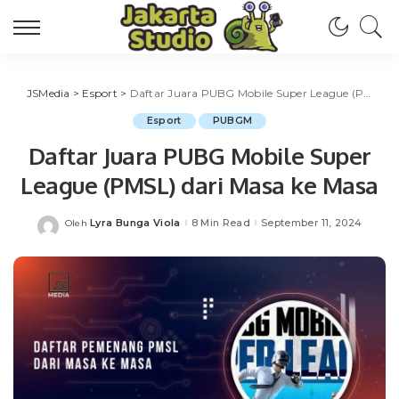
JSMedia
>
Esport
>
Daftar Juara PUBG Mobile Super League (PMSL) dari Masa ke Masa
Esport
PUBGM
Daftar Juara PUBG Mobile Super
League (PMSL) dari Masa ke Masa
Lyra Bunga Viola
8 Min Read
September 11, 2024
Oleh
Posted
by