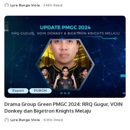
Lyra Bunga Viola
5 Min Read
Posted
by
Esport
PUBGM
Drama Group Green PMGC 2024: RRQ Gugur, VOIN
Donkey dan Bigetron Knights Melaju
Lyra Bunga Viola
6 Min Read
Posted
by