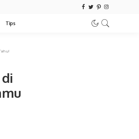
Tips
Tahu!
di
Kamu