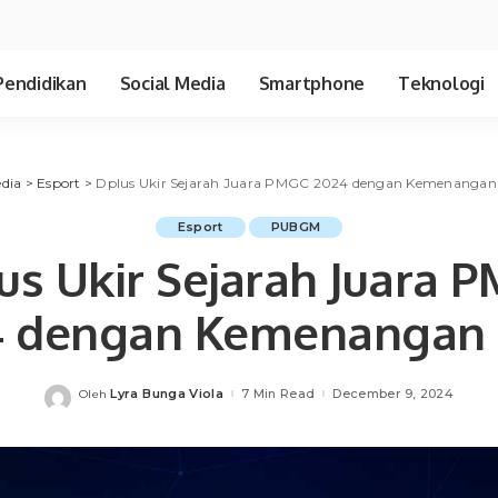
Pendidikan
Social Media
Smartphone
Teknologi
dia
>
Esport
>
Dplus Ukir Sejarah Juara PMGC 2024 dengan Kemenangan 
Esport
PUBGM
us Ukir Sejarah Juara 
 dengan Kemenangan 
Lyra Bunga Viola
7 Min Read
December 9, 2024
Oleh
Posted
by