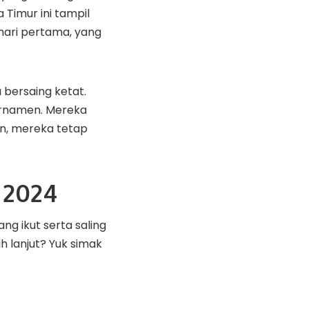
 Timur ini tampil
ari pertama, yang
a bersaing ketat.
turnamen. Mereka
in, mereka tetap
 2024
g ikut serta saling
h lanjut? Yuk simak