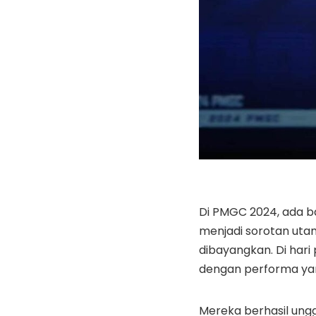
Di PMGC 2024, ada b
menjadi sorotan ut
dibayangkan. Di hari
dengan performa ya
Mereka berhasil ung