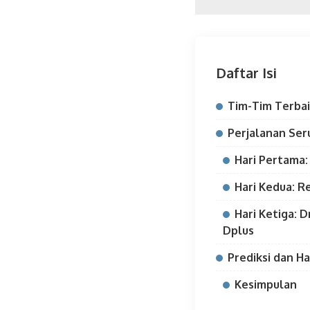
Daftar Isi
Tim-Tim Terbai
Perjalanan Ser
Hari Pertama:
Hari Kedua: R
Hari Ketiga: 
Dplus
Prediksi dan H
Kesimpulan