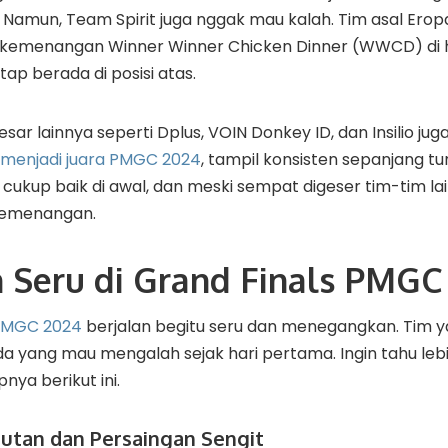
 Namun, Team Spirit juga nggak mau kalah. Tim asal Eropa
 kemenangan Winner Winner Chicken Dinner (WWCD) di h
p berada di posisi atas.
esar lainnya seperti Dplus, VOIN Donkey ID, dan Insilio jug
menjadi juara PMGC 2024
, tampil konsisten sepanjang 
g cukup baik di awal, dan meski sempat digeser tim-tim la
kemenangan.
n Seru di Grand Finals PMGC
 PMGC 2024
berjalan begitu seru dan menegangkan. Tim yan
da yang mau mengalah sejak hari pertama. Ingin tahu lebi
ya berikut ini.
jutan dan Persaingan Sengit