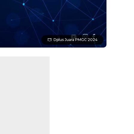
Dplus Juara PMGC 2024