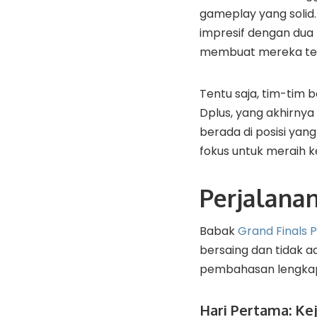
gameplay yang solid.
impresif dengan dua
membuat mereka teta
Tentu saja, tim-tim b
Dplus, yang akhirnya
berada di posisi yan
fokus untuk meraih 
Perjalana
Babak
Grand Finals
bersaing dan tidak a
pembahasan lengkapn
Hari Pertama: Ke