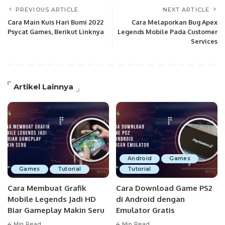
PREVIOUS ARTICLE
NEXT ARTICLE
Cara Main Kuis Hari Bumi 2022
Cara Melaporkan Bug Apex
Psycat Games, Berikut Linknya
Legends Mobile Pada Customer
Services
Artikel Lainnya
Android
Games
Games
Tutorial
Tutorial
Cara Membuat Grafik
Cara Download Game PS2
Mobile Legends Jadi HD
di Android dengan
Biar Gameplay Makin Seru
Emulator Gratis
4 Min Read
4 Min Read