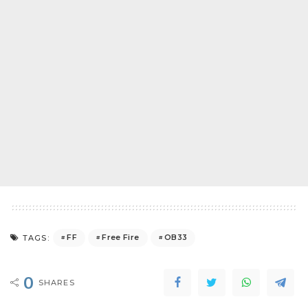
FF
Free Fire
OB33
TAGS:
0
SHARES