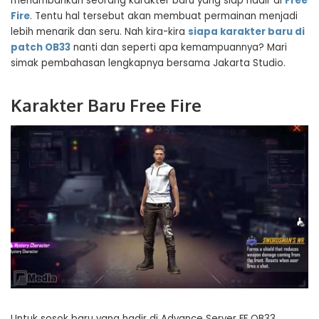
menambahkan seorang karakter baru yang siap hadir di
Free
Fire
. Tentu hal tersebut akan membuat permainan menjadi
lebih menarik dan seru. Nah kira-kira
siapa karakter baru di
patch OB33
nanti dan seperti apa kemampuannya? Mari
simak pembahasan lengkapnya bersama Jakarta Studio.
Karakter Baru Free Fire
Untuk sosok baru yang hadir di Advance Server FF OB33