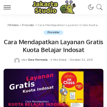
JSMedia
>
Provider
>
Cara Mendapatkan Layanan Gratis Kuota Belajar Indosat
Provider
Cara Mendapatkan Layanan Gratis
Kuota Belajar Indosat
Devi Permata
4 Min Read
October 22, 2021
Oleh
Posted
by