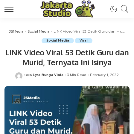
JSMedia
>
Social Media
>
LINK Video Viral 53 Detik Guru dan Murid, Ternyata Ini Isinya
Social Media
Viral
LINK Video Viral 53 Detik Guru dan
Murid, Ternyata Ini Isinya
Lyra Bunga Viola
3 Min Read
February 1, 2022
Oleh
Posted
by