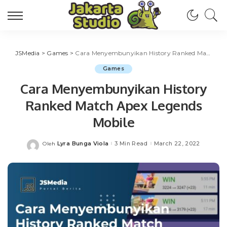
JSMedia
>
Games
>
Cara Menyembunyikan History Ranked Match Apex Legends Mobile
Games
Cara Menyembunyikan History
Ranked Match Apex Legends
Mobile
Lyra Bunga Viola
3 Min Read
March 22, 2022
Oleh
Posted
by