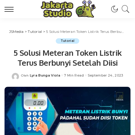
JSMedia
>
Tutorial
>
5 Solusi Meteran Token Listrik Terus Berbunyi Setelah Diisi
Tutorial
5 Solusi Meteran Token Listrik
Terus Berbunyi Setelah Diisi
Lyra Bunga Viola
7 Min Read
September 24, 2023
Oleh
Posted
by