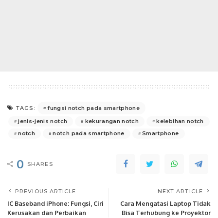
fungsi notch pada smartphone
TAGS:
jenis-jenis notch
kekurangan notch
kelebihan notch
notch
notch pada smartphone
Smartphone
0
SHARES
PREVIOUS ARTICLE
NEXT ARTICLE
IC Baseband iPhone: Fungsi, Ciri
Cara Mengatasi Laptop Tidak
Kerusakan dan Perbaikan
Bisa Terhubung ke Proyektor