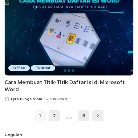
Office
Tutorial
Cara Membuat Titik-Titik Daftar Isi di Microsoft
Word
Lyra Bunga Viola
4 Min Read
Posted
by
…
1
2
6
Ungulan