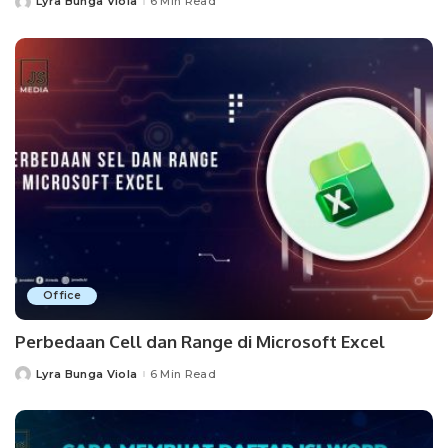
Lyra Bunga Viola
6 Min Read
Posted
by
Office
Perbedaan Cell dan Range di Microsoft Excel
Lyra Bunga Viola
6 Min Read
Posted
by