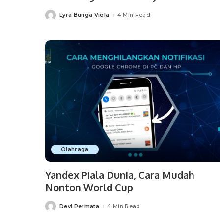
Lyra Bunga Viola
4 Min Read
Posted
by
Olahraga
Yandex Piala Dunia, Cara Mudah
Nonton World Cup
Devi Permata
4 Min Read
Posted
by