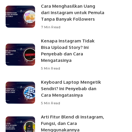
Cara Menghasilkan Uang
dari Instagram untuk Pemula
Tanpa Banyak Followers
7 Min Read
Kenapa Instagram Tidak
Bisa Upload Story? Ini
Penyebab dan Cara
Mengatasinya
5 Min Read
Keyboard Laptop Mengetik
Sendiri? Ini Penyebab dan
Cara Mengatasinya
5 Min Read
Arti Fitur Blend di Instagram,
Fungsi, dan Cara
Menggunakannya