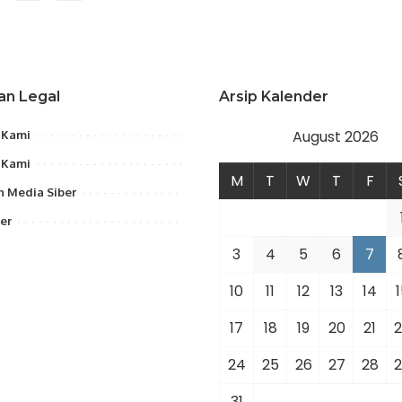
an Legal
Arsip Kalender
August 2026
 Kami
 Kami
M
T
W
T
F
 Media Siber
er
3
4
5
6
7
10
11
12
13
14
1
17
18
19
20
21
2
24
25
26
27
28
2
31