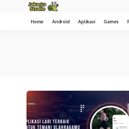
Home
Android
Aplikasi
Games