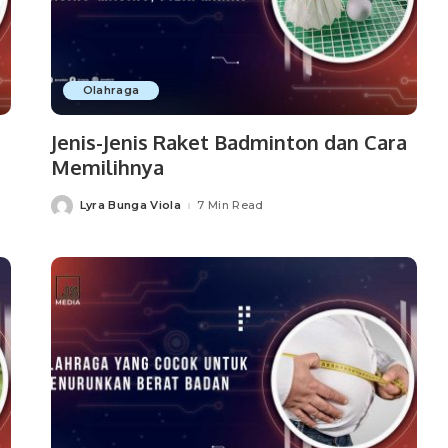
Olahraga
Jenis-Jenis Raket Badminton dan Cara
Memilihnya
Lyra Bunga Viola
7 Min Read
Posted
by