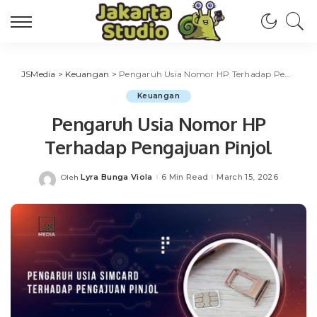
JSMedia
>
Keuangan
>
Pengaruh Usia Nomor HP Terhadap Pengajuan Pinjol
Keuangan
Pengaruh Usia Nomor HP
Terhadap Pengajuan Pinjol
Lyra Bunga Viola
6 Min Read
March 15, 2026
Oleh
Posted
by