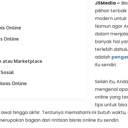
JSMedia –
Bis
pilihan terbai
modern untuk
Namun agar An
nis Online
dalam menjala
is Online
banyak hal ya
terlebih dahul
adalah
penger
e atau Marketplace
itu sendiri.
 Sosial
Selain itu, And
isnis Online
mengenal apa s
online yang ter
tips untuk bisa
 awal hingga akhir. Tentunya memahami ini butuh waktu
erupakan bagian dari rintisan bisnis online itu sendiri.