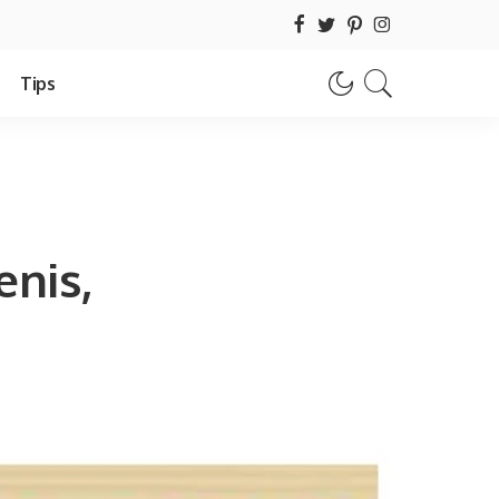
Tips
enis,