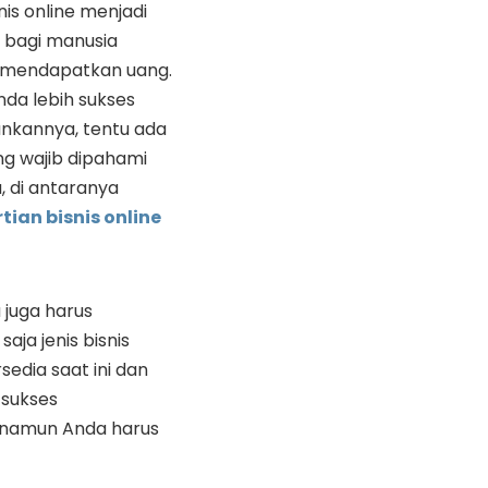
nis online menjadi
k bagi manusia
 mendapatkan uang.
da lebih sukses
nkannya, tentu ada
ng wajib dipahami
u, di antaranya
tian bisnis online
a juga harus
aja jenis bisnis
sedia saat ini dan
 sukses
, namun Anda harus