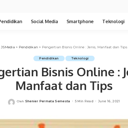
Pendidikan
Social Media
Smartphone
Teknologi
JSMedia
>
Pendidikan
>
Pengertian Bisnis Online : Jenis, Manfaat dan Tips
Pendidikan
Teknologi
ertian Bisnis Online : J
Manfaat dan Tips
Shenier Permata Semesta
5 Min Read
June 16, 2021
Oleh
Posted
by