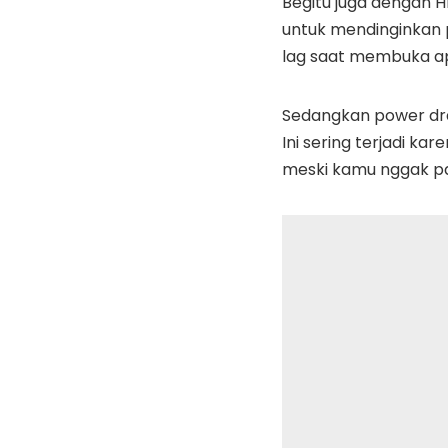
Begitu juga dengan 
untuk mendinginkan 
lag saat membuka ap
Sedangkan power drai
Ini sering terjadi k
meski kamu nggak pa