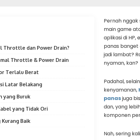
Pernah nggak s
main game at
aplikasi di HP,
panas banget
l Throttle dan Power Drain?
jadi lambat? 
mal Throttle & Power Drain
nyaman, kan?
r Terlalu Berat
Padahal, sela
si Latar Belakang
kenyamanan,
an yang Buruk
panas
juga bi
dan, yang lebi
abel yang Tidak Ori
komponen pent
g Kurang Baik
Nah, sering kal