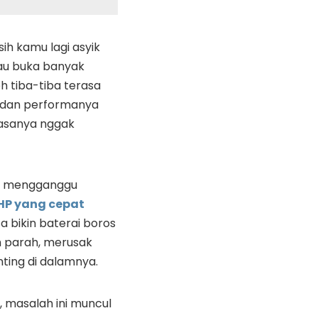
ih kamu lagi asyik
au buka banyak
 eh tiba-tiba terasa
 dan performanya
Rasanya nggak
in mengganggu
HP yang cepat
sa bikin baterai boros
h parah, merusak
ing di dalamnya.
i, masalah ini muncul