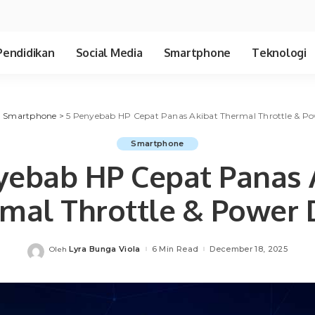
Pendidikan
Social Media
Smartphone
Teknologi
>
Smartphone
>
5 Penyebab HP Cepat Panas Akibat Thermal Throttle & Po
Smartphone
yebab HP Cepat Panas 
mal Throttle & Power 
Lyra Bunga Viola
6 Min Read
December 18, 2025
Oleh
Posted
by