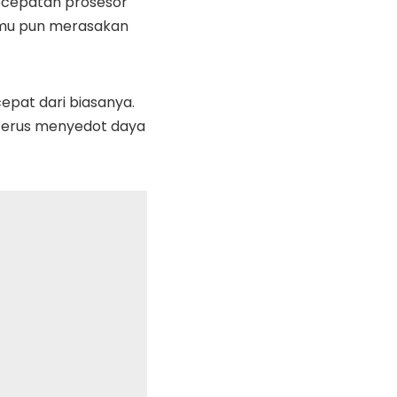
kecepatan prosesor
kamu pun merasakan
epat dari biasanya.
g terus menyedot daya