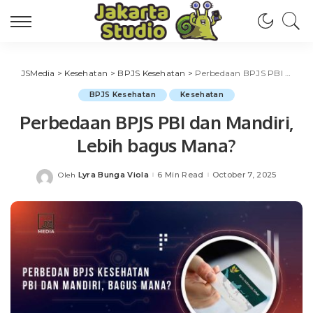
JSMedia
>
Kesehatan
>
BPJS Kesehatan
>
Perbedaan BPJS PBI dan Mandiri, Lebih bagus Mana?
BPJS Kesehatan
Kesehatan
Perbedaan BPJS PBI dan Mandiri,
Lebih bagus Mana?
Lyra Bunga Viola
6 Min Read
October 7, 2025
Oleh
Posted
by