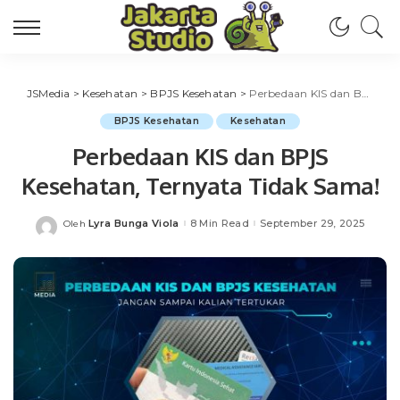
JSMedia
>
Kesehatan
>
BPJS Kesehatan
>
Perbedaan KIS dan BPJS Kesehatan, Ternyata Tidak Sama!
BPJS Kesehatan
Kesehatan
Perbedaan KIS dan BPJS
Kesehatan, Ternyata Tidak Sama!
Lyra Bunga Viola
8 Min Read
September 29, 2025
Oleh
Posted
by