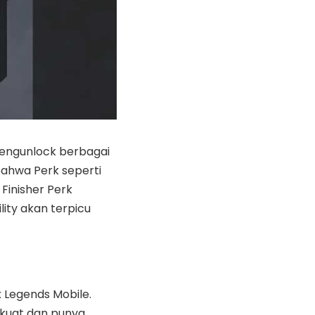
mengunlock berbagai
 bahwa Perk seperti
Finisher Perk
ity akan terpicu
 Legends Mobile.
 kuat dan punya