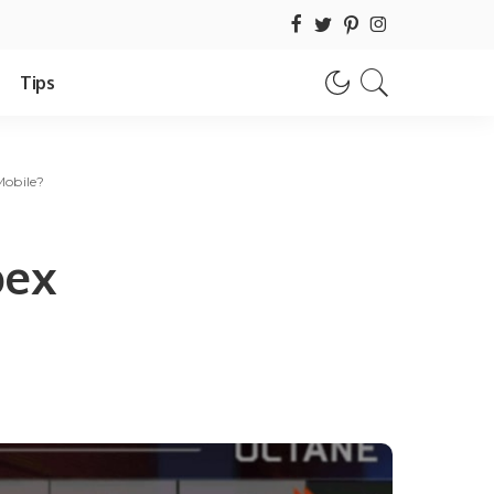
Tips
Mobile?
pex