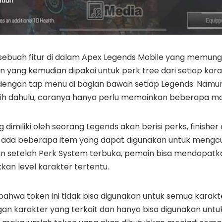
sebuah fitur di dalam Apex Legends Mobile yang memungk
yang kemudian dipakai untuk perk tree dari setiap karak
dengan tap menu di bagian bawah setiap Legends. Namun 
ebih dahulu, caranya hanya perlu memainkan beberapa ma
 dimiliki oleh seorang Legends akan berisi perks, finisher 
uga ada beberapa item yang dapat digunakan untuk mengc
n setelah Perk System terbuka, pemain bisa mendapatkan
an level karakter tertentu.
bahwa token ini tidak bisa digunakan untuk semua karakt
n karakter yang terkait dan hanya bisa digunakan untukn