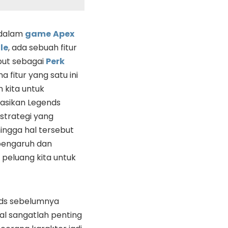
 dalam
game
Apex
le
, ada sebuah fitur
but sebagai
Perk
a fitur yang satu ini
kita untuk
asikan Legends
strategi yang
ingga hal tersebut
pengaruh dan
eluang kita untuk
nds sebelumnya
l sangatlah penting