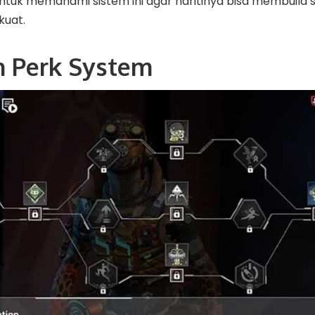
ntuk memahami sistem ini agar nantinya bisa membuild s
kuat.
n Perk System