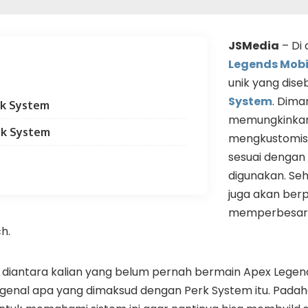
JSMedia
– Di
Legends Mobi
unik yang dise
System
. Diman
rk System
memungkinkan 
rk System
mengkustomis
sesuai dengan 
digunakan. Seh
juga akan ber
memperbesar p
h.
diantara kalian yang belum pernah bermain Apex Lege
enal apa yang dimaksud dengan Perk System itu. Padaha