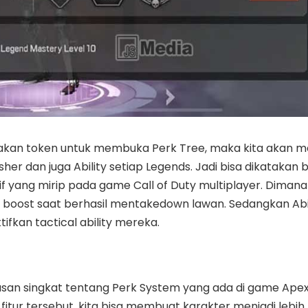
akan token untuk membuka Perk Tree, maka kita akan 
inisher dan juga Ability setiap Legends. Jadi bisa dikatakan
yang mirip pada game Call of Duty multiplayer. Dimana 
oost saat berhasil mentakedown lawan. Sedangkan Abil
fkan tactical ability mereka.
asan singkat tentang Perk System yang ada di game Apex
tur tersebut, kita bisa membuat karakter menjadi lebih