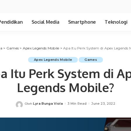
Pendidikan
Social Media
Smartphone
Teknologi
ia
>
Games
>
Apex Legends Mobile
>
Apa Itu Perk System di Apex Legends 
Apex Legends Mobile
Games
a Itu Perk System di A
Legends Mobile?
Lyra Bunga Viola
3 Min Read
June 23, 2022
Oleh
Posted
by