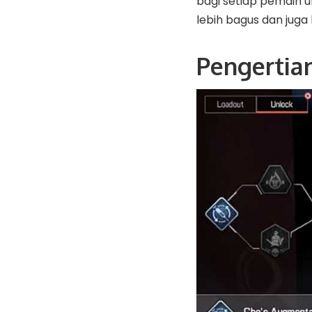
bagi setiap pemain u
lebih bagus dan juga 
Pengertia