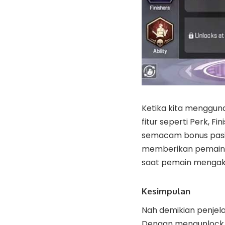
Ketika kita menggun
fitur seperti Perk, F
semacam bonus pasif 
memberikan pemain b
saat pemain mengakti
Kesimpulan
Nah demikian penjel
Dengan mengunlock fi