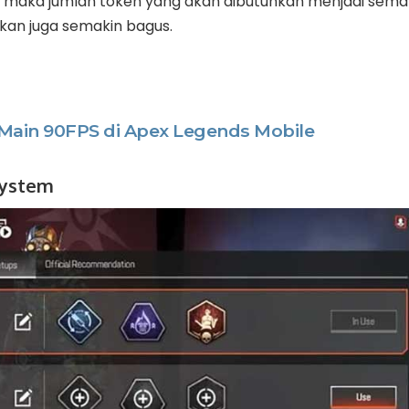
 maka jumlah token yang akan dibutuhkan menjadi sema
kan juga semakin bagus.
Main 90FPS di Apex Legends Mobile
System