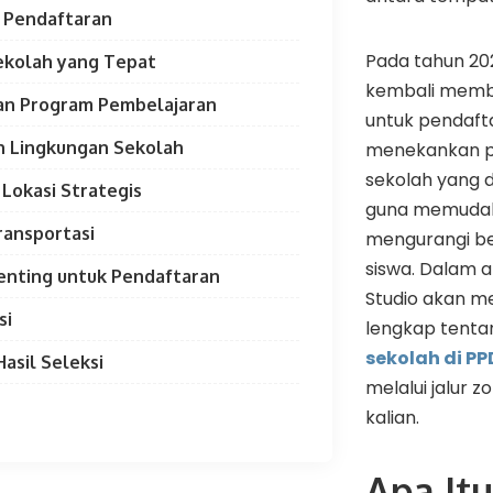
i Pendaftaran
Pada tahun 20
ekolah yang Tepat
kembali membu
dan Program Pembelajaran
untuk pendafta
dan Lingkungan Sekolah
menekankan p
sekolah yang 
 Lokasi Strategis
guna memudah
ransportasi
mengurangi be
siswa. Dalam ar
enting untuk Pendaftaran
Studio akan 
si
lengkap tent
sekolah di P
asil Seleksi
melalui jalur z
kalian.
Apa Itu