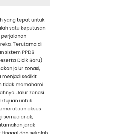
h yang tepat untuk
alah satu keputusan
 perjalanan
reka. Terutama di
an sistem PPDB
eserta Didik Baru)
kan jalur zonasi,
 menjadi sedikit
ian tidak memahami
hnya. Jalur zonasi
rtujuan untuk
emerataan akses
gi semua anak,
tamakan jarak
tinggal dan sekolah.