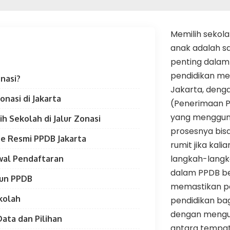
Memilih sekola
anak adalah s
penting dalam
pendidikan me
onasi?
Jakarta, deng
onasi di Jakarta
(Penerimaan P
yang mengguna
h Sekolah di Jalur Zonasi
prosesnya bisa
te Resmi PPDB Jakarta
rumit jika kal
langkah-langka
dwal Pendaftaran
dalam PPDB be
kun PPDB
memastikan p
kolah
pendidikan ba
dengan mengu
Data dan Pilihan
antara tempat 