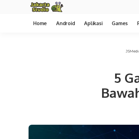
Home
Android
Aplikasi
Games
JSMedi
5 G
Bawah