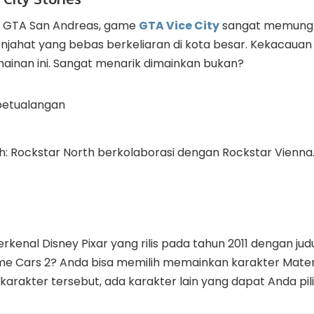
n GTA San Andreas, game
GTA Vice City
sangat memungk
njahat yang bebas berkeliaran di kota besar. Kekacaua
ainan ini. Sangat menarik dimainkan bukan?
petualangan
: Rockstar North berkolaborasi dengan Rockstar Vienna
terkenal Disney Pixar yang rilis pada tahun 2011 dengan ju
me Cars 2? Anda bisa memilih memainkan karakter Mater 
karakter tersebut, ada karakter lain yang dapat Anda pili