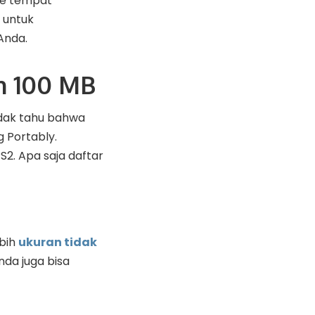
ke tempat
 untuk
Anda.
h 100 MB
idak tahu bahwa
g Portably.
2. Apa saja daftar
bih
ukuran tidak
da juga bisa