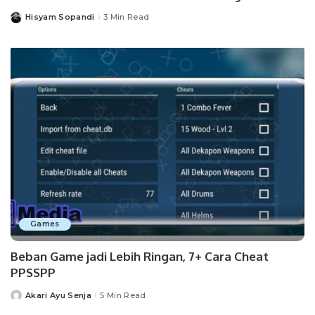
Hisyam Sopandi
3 Min Read
Posted
by
Games
Beban Game jadi Lebih Ringan, 7+ Cara Cheat
PPSSPP
Akari Ayu Senja
5 Min Read
Posted
by