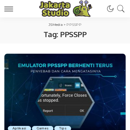
JSMedia
>
PPSSPP
Tag:
PPSSPP
Aplikasi
Games
Tips