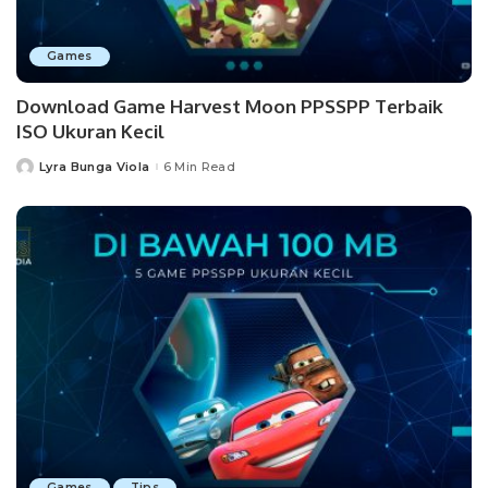
Games
Download Game Harvest Moon PPSSPP Terbaik
ISO Ukuran Kecil
Lyra Bunga Viola
6 Min Read
Posted
by
Games
Tips