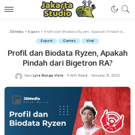
JSMedia
>
Esport
>
Profil dan Biodata Ryzen, Apakah Pindah dari Bigetron RA?
Esport
Games
Viral
Profil dan Biodata Ryzen, Apakah
Pindah dari Bigetron RA?
Lyra Bunga Viola
4 Min Read
January 31, 2022
Oleh
Posted
by