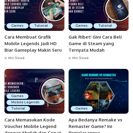
Games
Tutorial
Games
Tutorial
Cara Membuat Grafik
Gak Ribet! Gini Cara Beli
Mobile Legends Jadi HD
Game di Steam yang
Biar Gameplay Makin Seru
Ternyata Mudah
4 Min Read
4 Min Read
Games
Mobile Legends
Tutorial
Games
Cara Memasukan Kode
Apa Bedanya Remake vs
Voucher Mobile Legend
Remaster Game? Ini
dengan Mudah dan Cepat
Penjelasannya