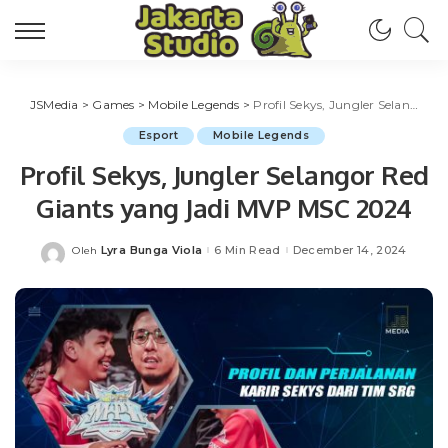
JSMedia
>
Games
>
Mobile Legends
>
Profil Sekys, Jungler Selangor Red Giants yang Jadi MVP MSC 2024
Esport
Mobile Legends
Profil Sekys, Jungler Selangor Red
Giants yang Jadi MVP MSC 2024
Lyra Bunga Viola
6 Min Read
December 14, 2024
Oleh
Posted
by