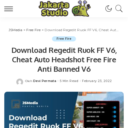
JSMedia
>
Free Fire
>
Download Regedit Ruok FF V6, Cheat Auto Headshot Free Fire Anti Banned V6
Free Fire
Download Regedit Ruok FF V6,
Cheat Auto Headshot Free Fire
Anti Banned V6
Devi Permata
5 Min Read
February 23, 2022
Oleh
Posted
by